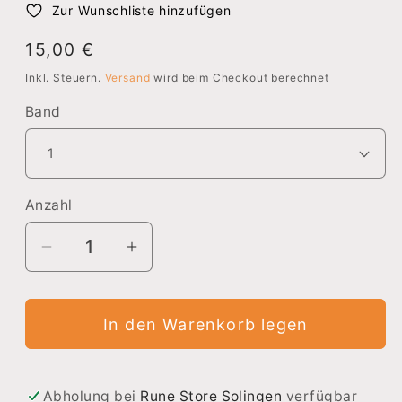
Zur Wunschliste hinzufügen
Normaler
15,00 €
Preis
Inkl. Steuern.
Versand
wird beim Checkout berechnet
Band
Anzahl
Verringere
Erhöhe
die
die
Menge
Menge
In den Warenkorb legen
für
für
My
My
Beautiful
Beautiful
Man
Man
Abholung bei
Rune Store Solingen
verfügbar