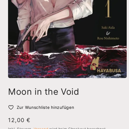
Medien
1
in
Moon in the Void
Modal
öffnen
Zur Wunschliste hinzufügen
Normaler
12,00 €
Preis
Inkl. Steuern.
Versand
wird beim Checkout berechnet