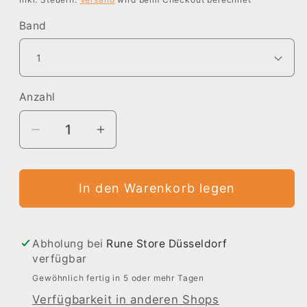
Band
Anzahl
Verringere
Erhöhe
die
die
Menge
Menge
In den Warenkorb legen
für
für
Moon
Moon
in
in
the
the
Abholung bei
Rune Store Düsseldorf
verfügbar
Void
Void
Gewöhnlich fertig in 5 oder mehr Tagen
Verfügbarkeit in anderen Shops