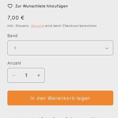
Zur Wunschliste hinzufügen
Normaler
7,00 €
Preis
Inkl. Steuern.
Versand
wird beim Checkout berechnet
Band
Anzahl
Verringere
Erhöhe
die
die
Menge
Menge
In den Warenkorb legen
für
für
Fairy
Fairy
Tail
Tail