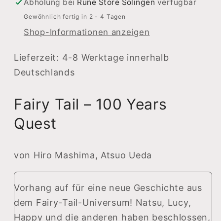
–
–
Abholung bei
Rune Store Solingen
verfügbar
100
100
Gewöhnlich fertig in 2 - 4 Tagen
Years
Years
Shop-Informationen anzeigen
Quest
Quest
Lieferzeit: 4-8 Werktage innerhalb
Deutschlands
Fairy Tail – 100 Years
Quest
von Hiro Mashima, Atsuo Ueda
Vorhang auf für eine neue Geschichte aus
dem Fairy-Tail-Universum! Natsu, Lucy,
Happy und die anderen haben beschlossen,