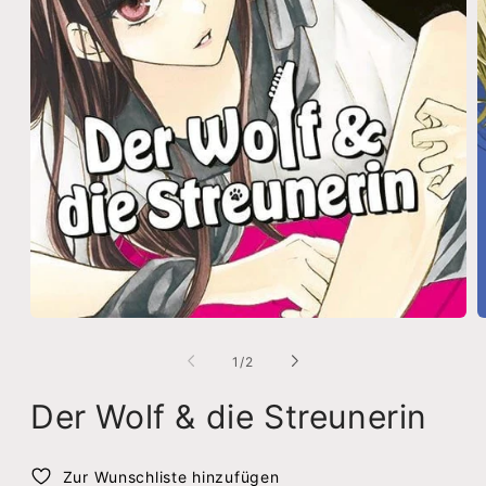
Medien
M
1
2
in
i
Von
1
/
2
Modal
M
öffnen
ö
Der Wolf & die Streunerin
Zur Wunschliste hinzufügen