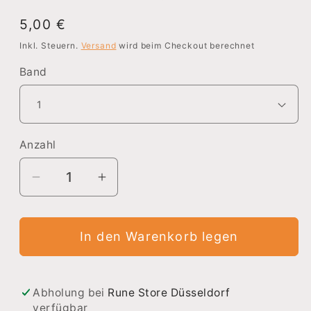
Normaler
5,00 €
Preis
Inkl. Steuern.
Versand
wird beim Checkout berechnet
Band
Anzahl
Verringere
Erhöhe
die
die
Menge
Menge
In den Warenkorb legen
für
für
Der
Der
Wolf
Wolf
&amp;
&amp;
Abholung bei
Rune Store Düsseldorf
verfügbar
die
die