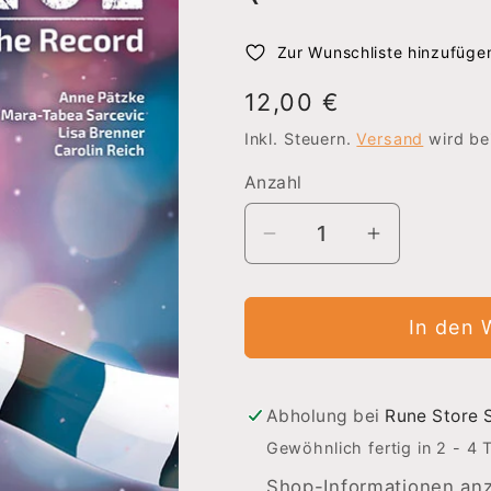
Zur Wunschliste hinzufüge
Normaler
12,00 €
Preis
Inkl. Steuern.
Versand
wird be
Anzahl
Verringere
Erhöhe
die
die
Menge
Menge
In den 
für
für
Anna
Anna
Blue
Blue
–
–
Abholung bei
Rune Store 
Off
Off
Gewöhnlich fertig in 2 - 4 
the
the
Shop-Informationen an