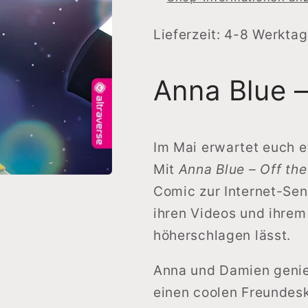
Record
Record
(Einzelband)
(Einzelban
Lieferzeit: 4-8 Werkta
Anna Blue –
Im Mai erwartet euch e
Mit
Anna Blue – Off th
Comic zur Internet-Sen
ihren Videos und ihre
höherschlagen lässt.
Anna und Damien genieß
einen coolen Freundeskr